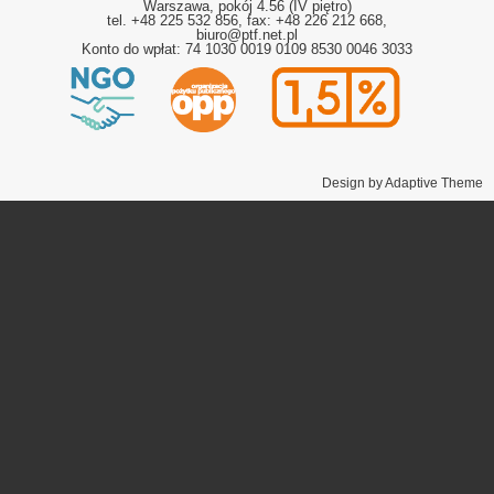
Warszawa, pokój 4.56 (IV piętro)
tel. +48 225 532 856, fax: +48 226 212 668,
biuro@ptf.net.pl
Konto do wpłat: 74 1030 0019 0109 8530 0046 3033
Design by Adaptive Theme