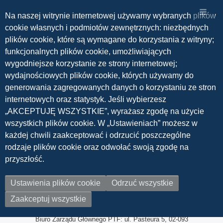
Na naszej witrynie internetowej używamy wybranych plików
cookie własnych i podmiotów zewnętrznych: niezbędnych
plików cookie, które są wymagane do korzystania z witryny;
funkcjonalnych plików cookie, umożliwiających
wygodniejsze korzystanie ze strony internetowej;
You
Strona główna
MINATEC Grenoble
Breadcrumbs
wydajnościowych plików cookie, których używamy do
are
generowania zagregowanych danych o korzystaniu ze stron
here:
MINATEC Grenoble
internetowych oraz statystyk. Jeśli wybierzesz
„AKCEPTUJĘ WSZYSTKIE”, wyrażasz zgodę na użycie
wszystkich plików cookie. W „Ustawieniach” możesz w
SubscribeSubskrybuj
każdej chwili zaakceptować i odrzucić poszczególne
MINATEC
rodzaje plików cookie oraz odwołać swoją zgodę na
Grenoble
© 2026 Polskie Towarzystwo Fizyczne
przyszłość.
Polskie Towarzystwo Fizyczne jest organizacją
pozarządową o statusie organizacji pożytku
publicznego
zarejestrowaną w Krajowym Rejestrze Sądowym pod
Ustawienia plików cookie
Odrzuć wszystkie
nr. 0000051642.
Polskie Towarzystwo Fizyczne, ul. Pasteura 5, 02-093
Zaakceptuj wszystkie
Warszawa,
REGON: 000809167 NIP: 526-23-85-038 KRS:
0000051642
Biuro Zarządu Głównego PTF: ul. Pasteura 5, 02-093